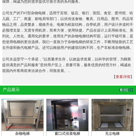
保障，竭诚为您的需求提供尽善尽美的系列服务。
公司生产的TWJ型杂物电梯，适用于宾馆、饭店、银行、医院、食堂、图书馆、幼
儿园、工厂、商厦、邮电局等部门，以供传送食物、餐具、日用品、图书、药品等
物品之用，品类繁多，规格齐全。电梯为框架结构，自带机房，用户设计井道时不
必预埋支架，无需专用机房，简单方便，使用快捷。产品在设计上采用标准化、系
列化、人性化、通用化的要求，使用生产的杂物电梯结构牢固，运行平稳可靠，是
您使用电梯的更佳选择。我们一直致力于杂物电梯的研发工作，不断用较新的工艺
去升级和换代电梯产品。还可以根据用户的建筑结构不同，生产非标准杂物电梯。
公司永远坚守一个承诺，"以质量求生存，以效益求发展，以科学的管理，为顾客
提供满意的产品和服务"坚持用户至上，质量可靠，服务优质的经营方针，竭诚欢
迎国内外客商前来洽谈合作，同致发展。...
【
查看详情
】
产品展示
杂物电梯
窗口式传菜电梯
无尘电梯